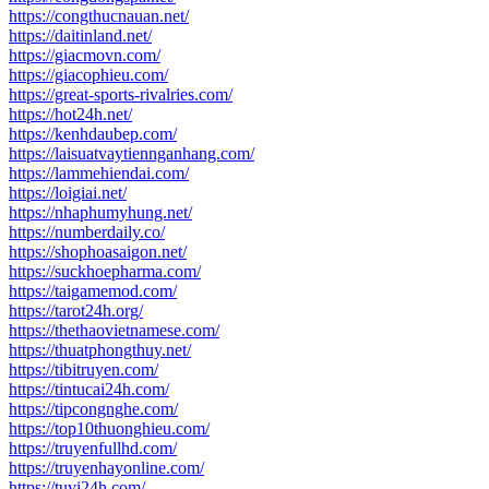
https://congthucnauan.net/
https://daitinland.net/
https://giacmovn.com/
https://giacophieu.com/
https://great-sports-rivalries.com/
https://hot24h.net/
https://kenhdaubep.com/
https://laisuatvaytiennganhang.com/
https://lammehiendai.com/
https://loigiai.net/
https://nhaphumyhung.net/
https://numberdaily.co/
https://shophoasaigon.net/
https://suckhoepharma.com/
https://taigamemod.com/
https://tarot24h.org/
https://thethaovietnamese.com/
https://thuatphongthuy.net/
https://tibitruyen.com/
https://tintucai24h.com/
https://tipcongnghe.com/
https://top10thuonghieu.com/
https://truyenfullhd.com/
https://truyenhayonline.com/
https://tuvi24h.com/