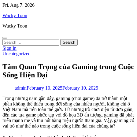
Skip
Fri, Aug 7, 2026
to
Wacky Toon
content
Wacky Toon
Search
for:
Sign In
Uncategorized
Tầm Quan Trọng của Gaming trong Cuộc
Sống Hiện Đại
admin
February 10, 2025
February 10, 2025
Trong những năm gần đây, gaming (chơi game) đã trở thành một
phần không thể thiếu trong đời sống của nhiều người, không chỉ ở
Việt Nam mà trên toàn thế giới. Từ những trò chơi điện tử đơn giản,
đến các tựa game phức tạp với đồ họa 3D ấn tượng, gaming đã phát
triển mạnh mẽ và thu hút hàng triệu người tham gia. Vậy, gaming có
vai trò như thế nào trong cuộc sống hiện đại của chúng ta?