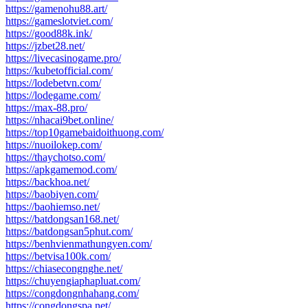
https://gamenohu88.art/
https://gameslotviet.com/
https://good88k.ink/
https://jzbet28.net/
https://livecasinogame.pro/
https://kubetofficial.com/
https://lodebetvn.com/
https://lodegame.com/
https://max-88.pro/
https://nhacai9bet.online/
https://top10gamebaidoithuong.com/
https://nuoilokep.com/
https://thaychotso.com/
https://apkgamemod.com/
https://backhoa.net/
https://baobiyen.com/
https://baohiemso.net/
https://batdongsan168.net/
https://batdongsan5phut.com/
https://benhvienmathungyen.com/
https://betvisa100k.com/
https://chiasecongnghe.net/
https://chuyengiaphapluat.com/
https://congdongnhahang.com/
https://congdongspa.net/