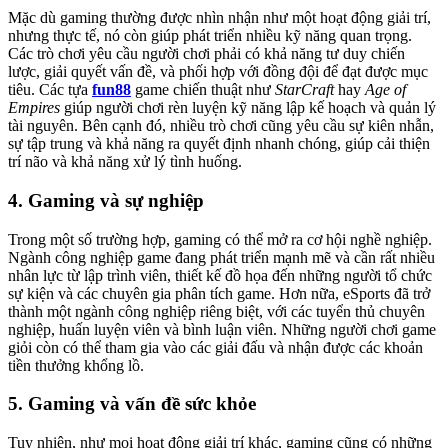
Mặc dù gaming thường được nhìn nhận như một hoạt động giải trí,
nhưng thực tế, nó còn giúp phát triển nhiều kỹ năng quan trọng.
Các trò chơi yêu cầu người chơi phải có khả năng tư duy chiến
lược, giải quyết vấn đề, và phối hợp với đồng đội để đạt được mục
tiêu. Các tựa
fun88
game chiến thuật như
StarCraft
hay
Age of
Empires
giúp người chơi rèn luyện kỹ năng lập kế hoạch và quản lý
tài nguyên. Bên cạnh đó, nhiều trò chơi cũng yêu cầu sự kiên nhẫn,
sự tập trung và khả năng ra quyết định nhanh chóng, giúp cải thiện
trí não và khả năng xử lý tình huống.
4.
Gaming và sự nghiệp
Trong một số trường hợp, gaming có thể mở ra cơ hội nghề nghiệp.
Ngành công nghiệp game đang phát triển mạnh mẽ và cần rất nhiều
nhân lực từ lập trình viên, thiết kế đồ họa đến những người tổ chức
sự kiện và các chuyên gia phân tích game. Hơn nữa, eSports đã trở
thành một ngành công nghiệp riêng biệt, với các tuyển thủ chuyên
nghiệp, huấn luyện viên và bình luận viên. Những người chơi game
giỏi còn có thể tham gia vào các giải đấu và nhận được các khoản
tiền thưởng khổng lồ.
5.
Gaming và vấn đề sức khỏe
Tuy nhiên, như mọi hoạt động giải trí khác, gaming cũng có những