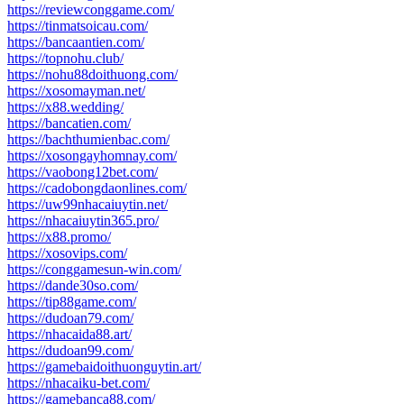
https://reviewconggame.com/
https://tinmatsoicau.com/
https://bancaantien.com/
https://topnohu.club/
https://nohu88doithuong.com/
https://xosomayman.net/
https://x88.wedding/
https://bancatien.com/
https://bachthumienbac.com/
https://xosongayhomnay.com/
https://vaobong12bet.com/
https://cadobongdaonlines.com/
https://uw99nhacaiuytin.net/
https://nhacaiuytin365.pro/
https://x88.promo/
https://xosovips.com/
https://conggamesun-win.com/
https://dande30so.com/
https://tip88game.com/
https://dudoan79.com/
https://nhacaida88.art/
https://dudoan99.com/
https://gamebaidoithuonguytin.art/
https://nhacaiku-bet.com/
https://gamebanca88.com/